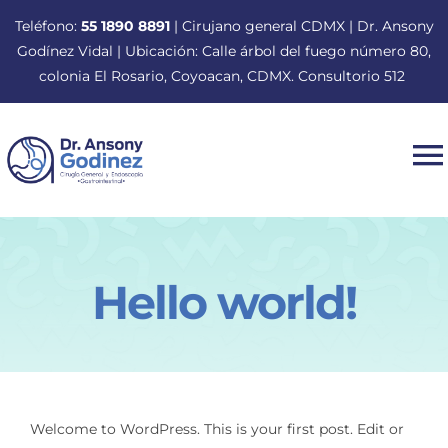
Saltar
Teléfono:
55 1890 8891
| Cirujano general CDMX | Dr. Ansony
al
Godínez Vidal | Ubicación: Calle árbol del fuego número 80,
contenido
colonia El Rosario, Coyoacan, CDMX. Consultorio 512
T
N
Inicio
Hello world!
Dr. Ansony Roger Godínez Vidal
Tratamientos
Welcome to WordPress. This is your first post. Edit or
Procedimientos