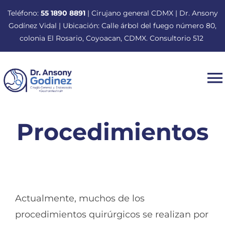
Saltar
Teléfono:
55 1890 8891
| Cirujano general CDMX | Dr. Ansony
al
Godínez Vidal | Ubicación: Calle árbol del fuego número 80,
contenido
colonia El Rosario, Coyoacan, CDMX. Consultorio 512
T
N
Inicio
Procedimientos
Dr. Ansony Roger Godínez Vidal
Tratamientos
Actualmente, muchos de los
procedimientos quirúrgicos se realizan por
Procedimientos